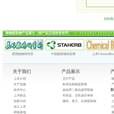
【共6页
植物提取物产品索引（按产品汉语拼音排序）：
|
|
|
|
|
|
0～9
A
B
C
D
E
F
昆明植物研究所
中国提取物供应商
上禾ChemicalBo
关于我们
产品展示
·
上禾介绍
·
主打产品
·
·
生产设施
·
标准化植物提取物
·
新
·
技术中心
·
超临界二氧化碳萃取物
·
上禾标志
·
对照品、活性成分单体
·
·
创新为你
·
微粉、复方、比例提取物
·
·
加入上禾
·
·
种植基地
·