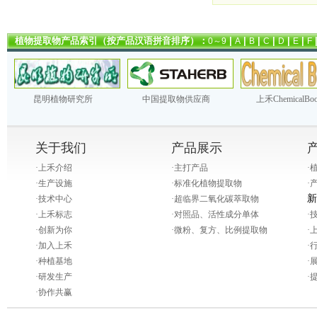
植物提取物产品索引（按产品汉语拼音排序）：
|
|
|
|
|
|
0～9
A
B
C
D
E
F
昆明植物研究所
中国提取物供应商
上禾ChemicalBo
关于我们
产品展示
·
上禾介绍
·
主打产品
·
·
生产设施
·
标准化植物提取物
·
新
·
技术中心
·
超临界二氧化碳萃取物
·
上禾标志
·
对照品、活性成分单体
·
·
创新为你
·
微粉、复方、比例提取物
·
·
加入上禾
·
·
种植基地
·
·
研发生产
·
·
协作共赢