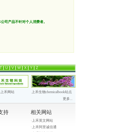
本公司产品不针对个人消费者。
|
|
|
|
|
|
T
U
V
W
X
Y
Z
hi上禾网站
上禾生物chemicalbook站点
更多...
支持
相关网站
·
上禾英文网站
·
上禾阿里诚信通