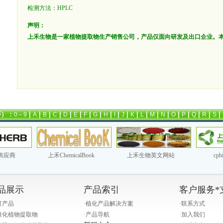
检测方法：HPLC
声明：
上禾生物是一家植物提取物生产销售公司，产品仅面向研发及出口企业。
序）：
|
|
|
|
|
|
|
|
|
|
|
|
|
|
|
|
|
|
|
|
0～9
A
B
C
D
E
F
G
H
I
J
K
L
M
N
O
P
Q
R
S
供应商
上禾ChemicalBook
上禾生物英文网站
cp
品展示
产品索引
客户服务*
打产品
·
植化产品解决方案
·
联系方式
准化植物提取物
·
产品导航
·
加入我们