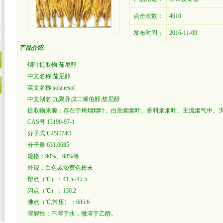
点击次数：
4610
发布时间：
2016-11-09
产品介绍
烟叶提取物 茄尼醇
中文名称:茄尼醇
英文名称:solanesol
中文别名:九聚异戊二烯伯醇;笳尼醇
提取物来源：存在于烤烟烟叶、白肋烟烟叶、香料烟烟叶、主流烟气中。
CAS号:13190-97-1
分子式:C45H74O
分子量:631.0685
规格：90%、98%等
外观：白色或淡黄色粉末
熔点（℃）：41.5~42.5
闪点（℃）：130.2
沸点（℃,常压）：685.6
溶解性：不溶于水，微溶于乙醇。