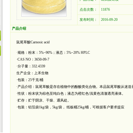
点击次数：
11876
发布时间：
2016-09-20
产品介绍
鼠尾草酸Carnosic acid
·规格：粉末：5%~90%；液态：5%~20% HPLC
·CAS NO：3650-09-7
·分子量：332.4339
生产企业：上禾生物
·包装：25千克/桶
·产品介绍：鼠尾草酸是存在植物中的酚酸类化合物。本品鼠尾草酸从迷迭香Rosmarinus
·性状：粉末状为棕色至纯白色；液态为橙红色/浅黄色清澈透亮液体。
·贮存：贮于阴凉、干燥、通风处。
·包装：铝箔袋1kg/袋，5kg/袋， 纸板桶25kg/桶，可根据客户要求提应