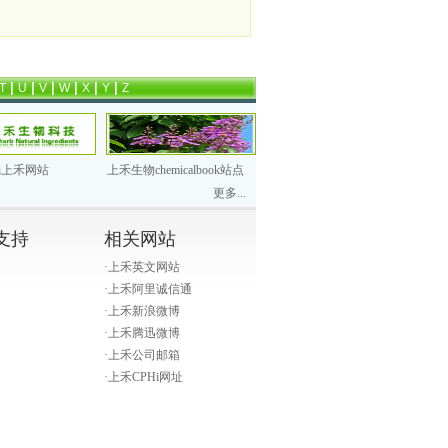
|
|
|
|
|
|
T
U
V
W
X
Y
Z
hi上禾网站
上禾生物chemicalbook站点
更多...
支持
相关网站
·
上禾英文网站
·
上禾阿里诚信通
·
上禾新浪微博
·
上禾腾迅微博
·
上禾公司邮箱
·
上禾CPHi网址