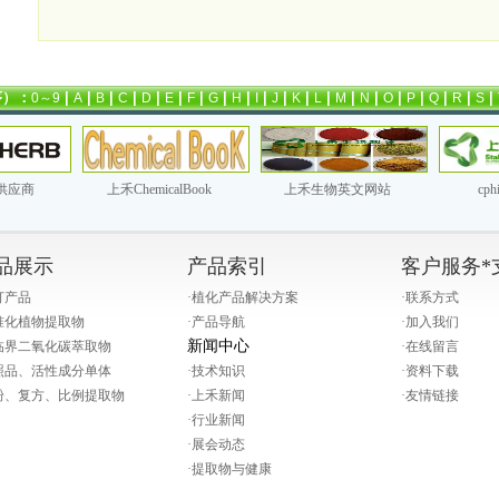
序）：
|
|
|
|
|
|
|
|
|
|
|
|
|
|
|
|
|
|
|
|
0～9
A
B
C
D
E
F
G
H
I
J
K
L
M
N
O
P
Q
R
S
供应商
上禾ChemicalBook
上禾生物英文网站
cp
品展示
产品索引
客户服务*
打产品
·
植化产品解决方案
·
联系方式
准化植物提取物
·
产品导航
·
加入我们
新闻中心
临界二氧化碳萃取物
·
在线留言
照品、活性成分单体
·
技术知识
·
资料下载
粉、复方、比例提取物
·
上禾新闻
·
友情链接
·
行业新闻
·
展会动态
·
提取物与健康