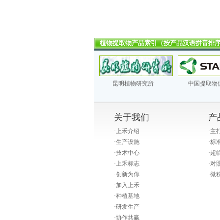
植物提取物产品索引（按产品汉语拼音排
昆明植物研究所
中国提取物
关于我们
产
·
上禾介绍
·
主
·
生产设施
·
标
·
技术中心
·
超
·
上禾标志
·
对
·
创新为你
·
微
·
加入上禾
·
种植基地
·
研发生产
·
协作共赢