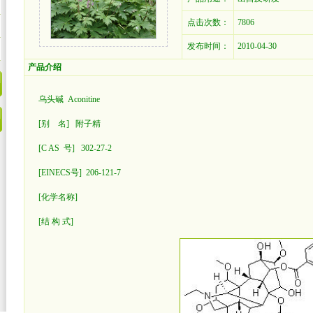
点击次数：
7806
发布时间：
2010-04-30
产品介绍
乌头碱 Aconitine
[别 名] 附子精
[C AS 号] 302-27-2
[EINECS号] 206-121-7
[化学名称]
[结 构 式]