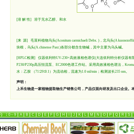
[溶 解 性] 溶于无水乙醇、和水
[来 源] 毛茛科植物乌头(Aconitum carmichaeli Debx. )，北乌头(A kusnezoffii
块根，乌头(A.chinense Paxt.)各部分都含生物碱，其中主要为乌头碱。
[HPLC检测] 仪器依利特UV-230+高效液相色谱仪(大连依利特分析仪器有限公
P230/P230p高压恒流泵、EC2000色谱工作站。采用高效液相色谱法，Kromasil
水：乙胺 （71∶29∶0.1）为流动相，流速为1.0 ml/min；检测波长235 nm。
声明：
上禾生物是一家植物提取物生产销售公司，产品仅面向研发及出口企业。
序）：
|
|
|
|
|
|
|
|
|
|
|
|
|
|
|
|
|
|
|
|
0～9
A
B
C
D
E
F
G
H
I
J
K
L
M
N
O
P
Q
R
S