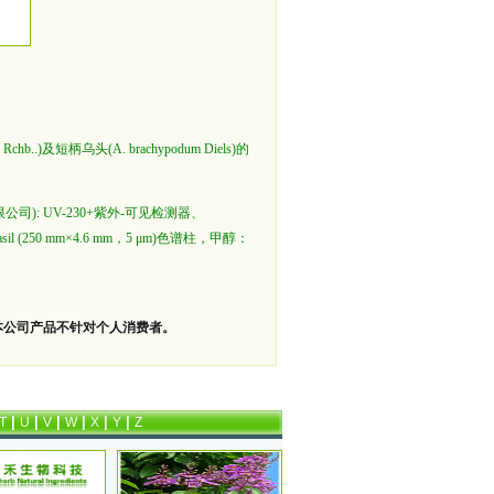
 Rchb..)及短柄乌头(A. brachypodum Diels)的
司): UV-230+紫外-可见检测器、
 (250 mm×4.6 mm，5 μm)色谱柱，甲醇：
本公司产品不针对个人消费者。
|
|
|
|
|
|
T
U
V
W
X
Y
Z