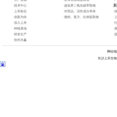
新
·
技术中心
·
超临界二氧化碳萃取物
·
上禾标志
·
对照品、活性成分单体
·
·
创新为你
·
微粉、复方、比例提取物
·
·
加入上禾
·
·
种植基地
·
·
研发生产
·
·
协作共赢
网站地
长沙上禾生物科技