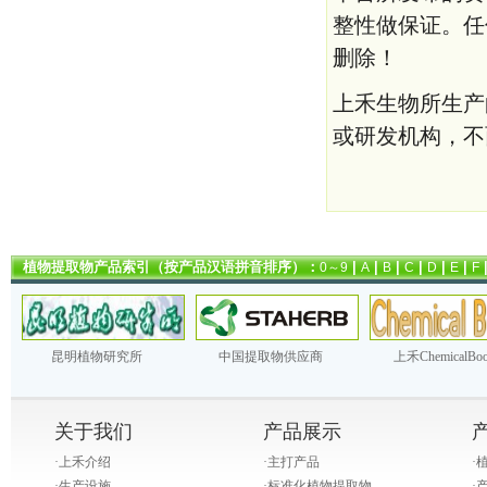
整性做保证。任
删除！
上禾生物所生产
或研发机构，不
植物提取物产品索引（按产品汉语拼音排序）：
|
|
|
|
|
|
0～9
A
B
C
D
E
F
昆明植物研究所
中国提取物供应商
上禾ChemicalBo
关于我们
产品展示
·
上禾介绍
·
主打产品
·
·
生产设施
·
标准化植物提取物
·