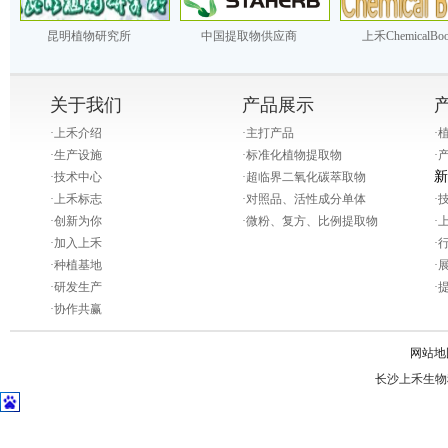
昆明植物研究所
中国提取物供应商
上禾ChemicalBo
关于我们
产品展示
·
上禾介绍
·
主打产品
·
·
生产设施
·
标准化植物提取物
·
新
·
技术中心
·
超临界二氧化碳萃取物
·
上禾标志
·
对照品、活性成分单体
·
·
创新为你
·
微粉、复方、比例提取物
·
·
加入上禾
·
·
种植基地
·
·
研发生产
·
·
协作共赢
网站地
长沙上禾生物科技