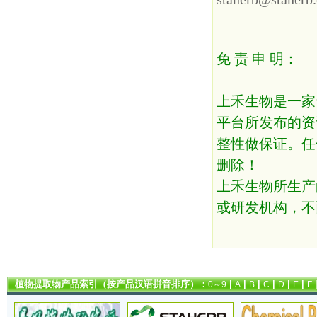
免 责 申 明：
上禾生物是一家
平台所发布的资
整性做保证。任
删除！
上禾生物所生产
或研发机构，不
植物提取物产品索引（按产品汉语拼音排序）：
|
|
|
|
|
|
0～9
A
B
C
D
E
F