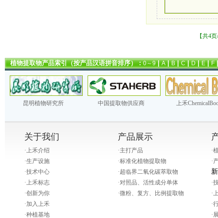
【共4页
植物提取物产品索引（按产品汉语拼音排序）：
|
|
|
|
|
|
0～9
A
B
C
D
E
F
昆明植物研究所
中国提取物供应商
上禾ChemicalBo
关于我们
产品展示
·
上禾介绍
·
主打产品
·
·
生产设施
·
标准化植物提取物
·
新
·
技术中心
·
超临界二氧化碳萃取物
·
上禾标志
·
对照品、活性成分单体
·
·
创新为你
·
微粉、复方、比例提取物
·
·
加入上禾
·
·
种植基地
·