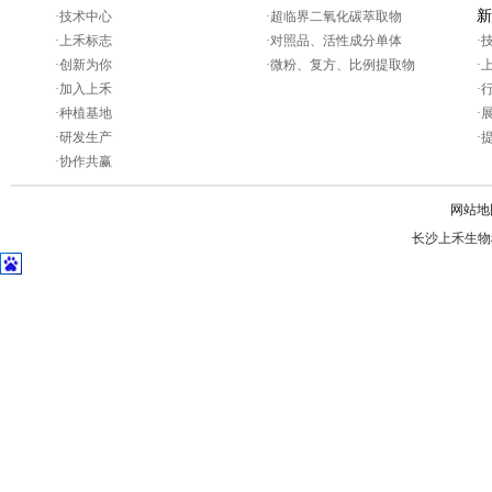
新
·
技术中心
·
超临界二氧化碳萃取物
·
上禾标志
·
对照品、活性成分单体
·
·
创新为你
·
微粉、复方、比例提取物
·
·
加入上禾
·
·
种植基地
·
·
研发生产
·
·
协作共赢
网站地
长沙上禾生物科技