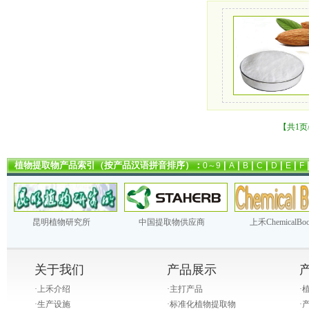
【共1页
植物提取物产品索引（按产品汉语拼音排序）：
|
|
|
|
|
|
0～9
A
B
C
D
E
F
昆明植物研究所
中国提取物供应商
上禾ChemicalBo
关于我们
产品展示
·
上禾介绍
·
主打产品
·
·
生产设施
·
标准化植物提取物
·