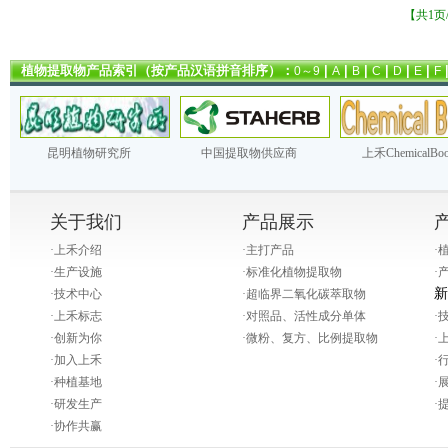
【共1页
植物提取物产品索引（按产品汉语拼音排序）：
|
|
|
|
|
|
0～9
A
B
C
D
E
F
昆明植物研究所
中国提取物供应商
上禾ChemicalBo
关于我们
产品展示
·
上禾介绍
·
主打产品
·
·
生产设施
·
标准化植物提取物
·
新
·
技术中心
·
超临界二氧化碳萃取物
·
上禾标志
·
对照品、活性成分单体
·
·
创新为你
·
微粉、复方、比例提取物
·
·
加入上禾
·
·
种植基地
·
·
研发生产
·
·
协作共赢